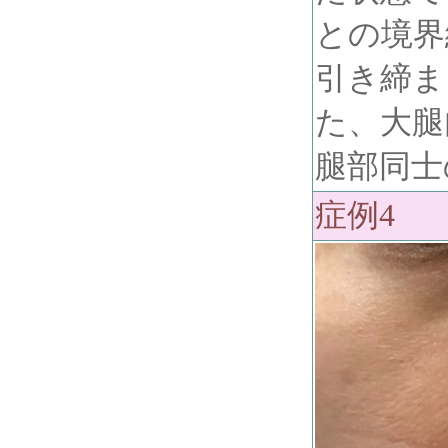
との境界
引き締ま
た、大腿
腿部同士
症例4