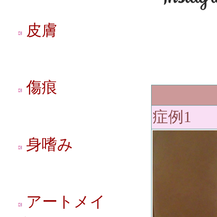
皮膚
傷痕
症例1
身嗜み
アートメイ