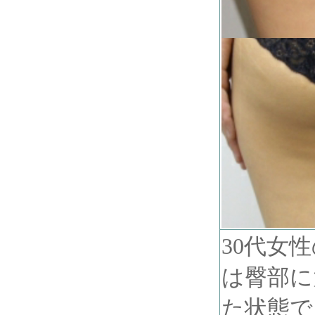
30代女
は臀部に
た状態で