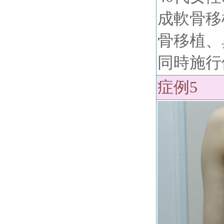
成軟骨移
骨移植、
同時施行
症例5