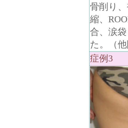
骨削り、
縮、RO
合、涙袋
た。（他
症例3