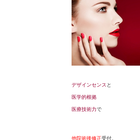
デザインセンス
と
医学的根拠
医療技術力
で
他院術後修正
受付。