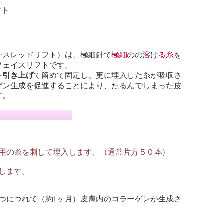
フト
ンスレッドリフト）は、極細針で
極細の
の
溶ける糸
を
フェイスリフトです。
を
引き上げ
て留めて固定し、更に埋入した糸が吸収さ
ゲン生成を促進することにより、たるんでしまった皮
す。
用の糸を刺して埋入します。（通常片方５０本）
します。
つにつれて（約1ヶ月）皮膚内のコラーゲンが生成さ