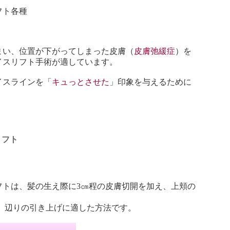
フト各種
まい、位置が下がってしまった皮膚（
皮膚弛緩症
）を
イスリフト手術が適しています。
イスラインを「
キュっとさせた
」印象を与えるために
リフト
フトは、髪の生え際に3㎝程の皮膚切開を加え、上頬の
。
」辺りの引き上げに適した方法です。