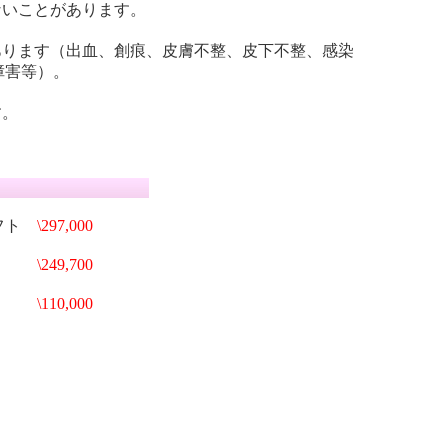
ないことがあります。
あります（出血、創痕、皮膚不整、皮下不整、感染
障害等）。
す。
リフト
\297,000
格
\249,700
フト
\110,000